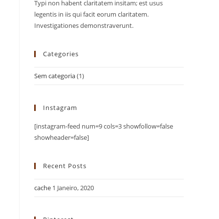
Typi non habent claritatem insitam; est usus
legentis in iis qui facit eorum claritatem.
Investigationes demonstraverunt.
Categories
Sem categoria
(1)
Instagram
[instagram-feed num=9 cols=3 showfollow=false
showheader=false]
Recent Posts
cache
1 Janeiro, 2020