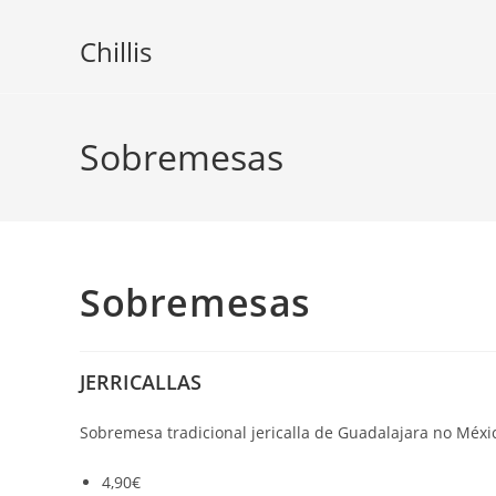
Skip
to
Chillis
content
Sobremesas
Sobremesas
JERRICALLAS
Sobremesa tradicional jericalla de Guadalajara no Méx
4,90€