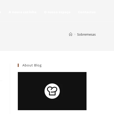
u
A nossa cozinha
O nosso espaço
Contactos
>
Sobremesas
About Blog